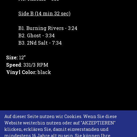
Side B (14 min 32 sec)
B1. Burning Rivers - 3:24
B2. Ghost - 3:34
B3. 2Nd Salt - 7:34
Size:
12”
Speed
: 331/3 RPM
Vinyl Color:
black
Auf dieser Seite nutzen wir Cookies. Wenn Sie diese
Website weiterhin nutzen oder auf "AKZEPTIEREN"
klicken, erklären Sie, damit einverstanden und
mindestens 16 Jahre alt zu sein. Sie können Ihre