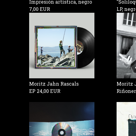
Impresión artística, negro
"Soliloq
7,00 EUR
LP, neg
Moritz Jahn Rascals
Moritz 
EP
24,00 EUR
Riñone