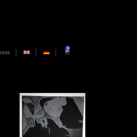
0
ress