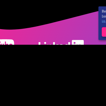
Re
lo
in
nes
Política de privacidad
Costos de envío
Contacto
Revo