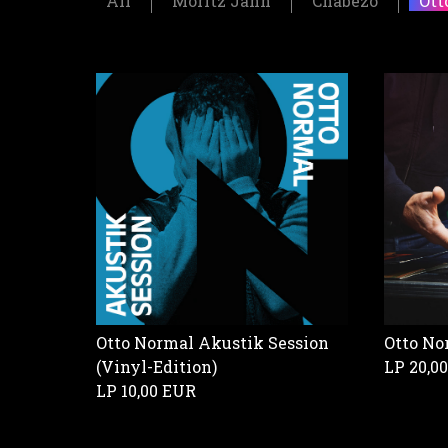
All
Moritz Jahn
Chabezo
Ott
Otto Normal Akustik Session
Otto No
(Vinyl-Edition)
LP
20,0
LP
10,00 EUR